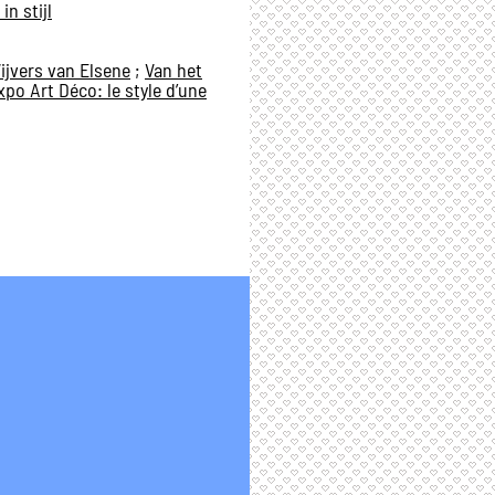
n stijl
ijvers van Elsene
;
Van het
xpo Art Déco: le style d’une