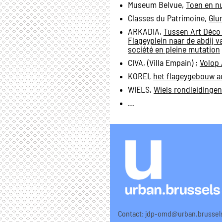
Museum Belvue,
Toen en nu
Classes du Patrimoine,
Glu
ARKADIA,
Tussen Art Déco
Flageyplein naar de abdij 
société en pleine mutation
CIVA, (Villa Empain) ;
Volop 
KOREI,
het flageygebouw a
WIELS,
Wiels rondleidingen
…
Contact:
jdp-omd@urban.brussel