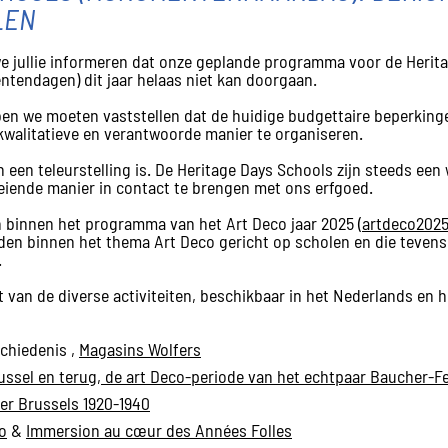
LEN
 we jullie informeren dat onze geplande programma voor de Herit
tendagen) dit jaar helaas niet kan doorgaan.
n we moeten vaststellen dat de huidige budgettaire beperking
kwalitatieve en verantwoorde manier te organiseren.
n een teleurstelling is. De Heritage Days Schools zijn steeds e
eiende manier in contact te brengen met ons erfgoed.
n binnen het programma van het Art Deco jaar 2025 (
artdeco2025
eden binnen het thema Art Deco gericht op scholen en die tevens
.
t van de diverse activiteiten, beschikbaar in het Nederlands en h
chiedenis ,
Magasins Wolfers
russel en terug, de art Deco-periode van het echtpaar Baucher-F
ier Brussels 1920-1940
o
&
Immersion au cœur des Années Folles