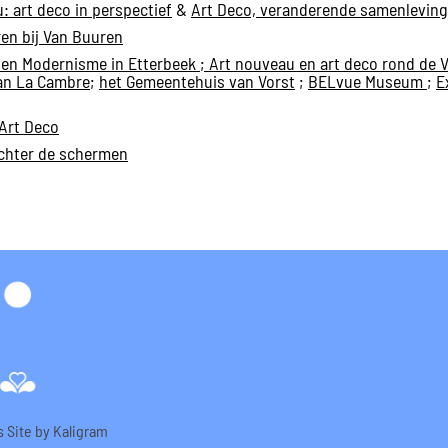
: art deco in perspectief
&
Art Deco, veranderende samenleving i
ren bij Van Buuren
 en Modernisme in Etterbeek
; Art nouveau en art deco rond de V
van La Cambre
;
het Gemeentehuis van Vorst
;
BELvue Museum
;
E
Art Deco
chter de schermen
s
Site by
Kaligram