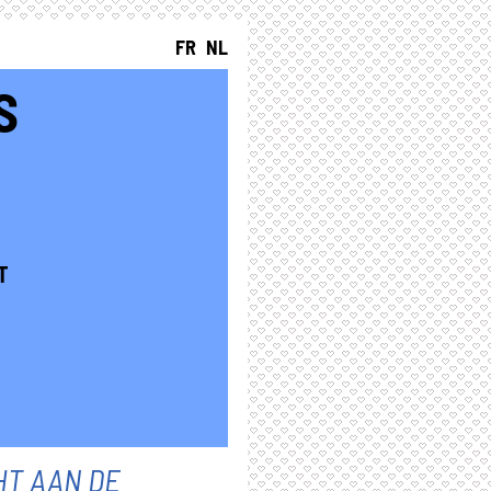
FR
NL
S
T
HT AAN DE